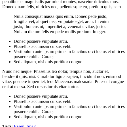
penatibus et magnis dis parturient montes, nascetur ridiculus mus.
Donec quam felis, ultricies nec, pellentesque eu, pretium quis, sem.
Nulla consequat massa quis enim. Donec pede justo,
fringilla vel, aliquet nec, vulputate eget, arcu. In enim
justo, rhoncus ut, imperdiet a, venenatis vitae, justo.
Nullam dictum felis eu pede mollis pretium. Integer.
Donec posuere vulputate arcu.
Phasellus accumsan cursus velit.
Vestibulum ante ipsum primis in faucibus orci luctus et ultrices
posuere cubilia Curae;
Sed aliquam, nisi quis porttitor congue
Nunc nec neque. Phasellus leo dolor, tempus non, auctor et,
hendrerit quis, nisi. Curabitur ligula sapien, tincidunt non, euismod
vitae, posuere imperdiet, leo. Maecenas malesuada. Praesent congue
erat at massa. Sed cursus turpis vitae tortor.
Donec posuere vulputate arcu.
Phasellus accumsan cursus velit.
Vestibulum ante ipsum primis in faucibus orci luctus et ultrices
posuere cubilia Curae;
Sed aliquam, nisi quis porttitor congue
Tags:
Essen
,
Spaß