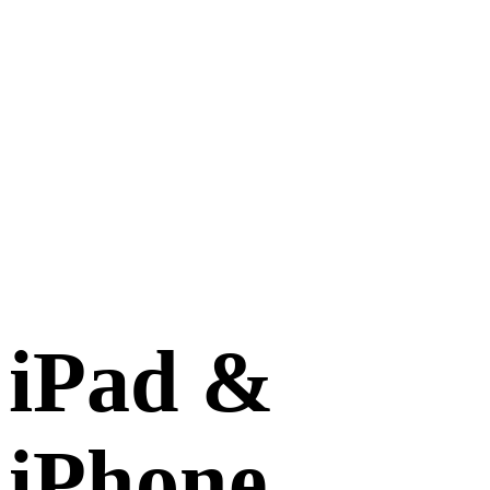
iPad
&
iPhone