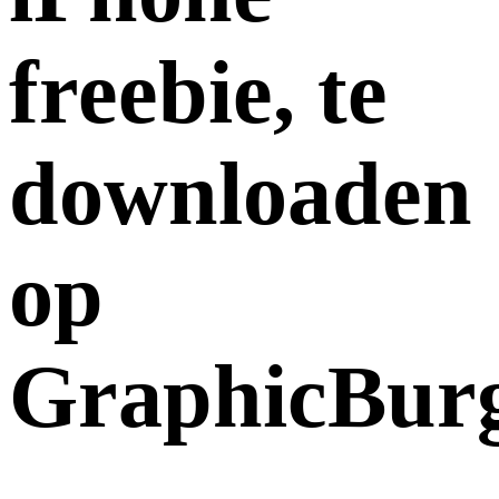
freebie, te
downloaden
op
GraphicBur