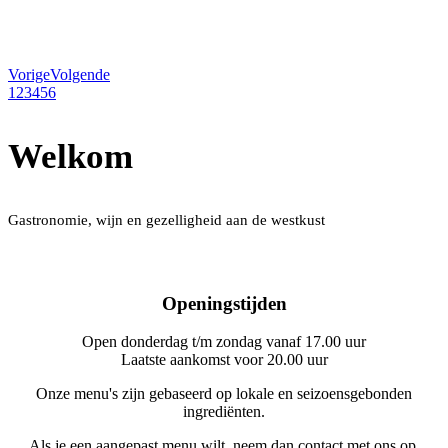
Vorige
Volgende
1
2
3
4
5
6
Welkom
Gastronomie, wijn en gezelligheid aan de westkust
Openingstijden
Open donderdag t/m zondag vanaf 17.00 uur
Laatste aankomst voor 20.00 uur
Onze menu's zijn gebaseerd op lokale en seizoensgebonden
ingrediënten.
Als je een aangepast menu wilt, neem dan contact met ons op.